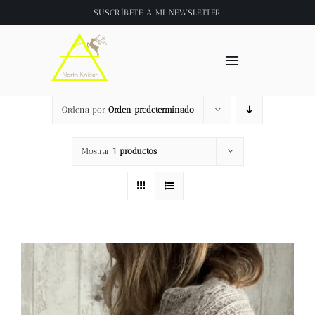
Saltar
SUSCRÍBETE A
MI NEWSLETTER
al
contenido
Toggle
Navigation
Inicio
Ordena por
Orden predeterminado
About
Mostrar
1 productos
Tienda
Clase online
Videos