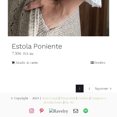
Estola Poniente
7,50
€
IVA inc.
Añadir al carrito
Detalles
1
2
Siguiente
© Copyright – 2023 |
Aviso Legal
|
Privacidad
|
Cookies
|
Compras y
devoluciones
|
by SG