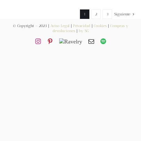
Contacto
1
2
3
Siguiente
© Copyright – 2023 |
Aviso Legal
|
Privacidad
|
Cookies
|
Compras y
devoluciones
|
by SG
Newsletter
Carrito
Mi cuenta