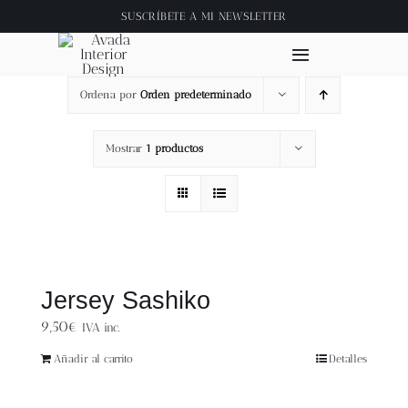
Saltar
SUSCRÍBETE A
MI NEWSLETTER
al
contenido
Toggle
Navigation
Ordena por
Orden predeterminado
Inicio
Mostrar
1 productos
About
Tienda
Clase online
Jersey Sashiko
9,50
€
IVA inc.
Videos
Añadir al carrito
Detalles
Blog