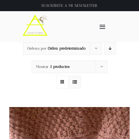
Saltar
SUSCRÍBETE A
MI NEWSLETTER
al
contenido
Toggle
Navigation
Inicio
Ordena por
Orden predeterminado
About
Mostrar
3 productos
Tienda
Clase online
Videos