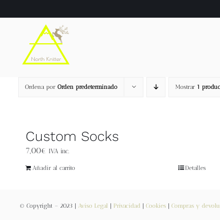
Saltar
al
contenido
Ordena por
Orden predeterminado
Mostrar
1 produc
Custom Socks
7,00
€
IVA inc.
Añadir al carrito
Detalles
© Copyright – 2023 |
Aviso Legal
|
Privacidad
|
Cookies
|
Compras y devolu