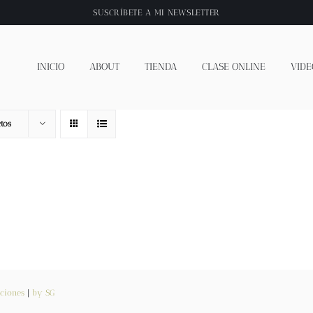
SUSCRÍBETE A
MI NEWSLETTER
INICIO
ABOUT
TIENDA
CLASE ONLINE
VIDE
tos
ciones
|
by SG