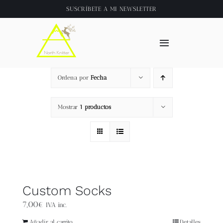
Saltar
SUSCRÍBETE A
MI NEWSLETTER
al
contenido
Toggle
Navigation
Inicio
Ordena por
Fecha
About
Mostrar
1 productos
Tienda
Clase online
Custom Socks
Videos
7,00
€
IVA inc.
Añadir al carrito
Detalles