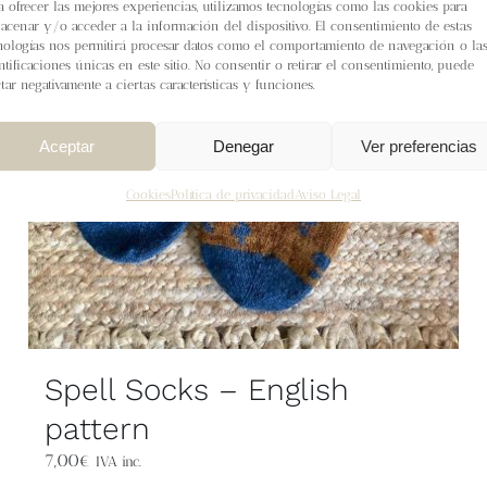
a ofrecer las mejores experiencias, utilizamos tecnologías como las cookies para
acenar y/o acceder a la información del dispositivo. El consentimiento de estas
nologías nos permitirá procesar datos como el comportamiento de navegación o la
ntificaciones únicas en este sitio. No consentir o retirar el consentimiento, puede
ctar negativamente a ciertas características y funciones.
Aceptar
Denegar
Ver preferencias
Cookies
Política de privacidad
Aviso Legal
Spell Socks – English
pattern
7,00
€
IVA inc.