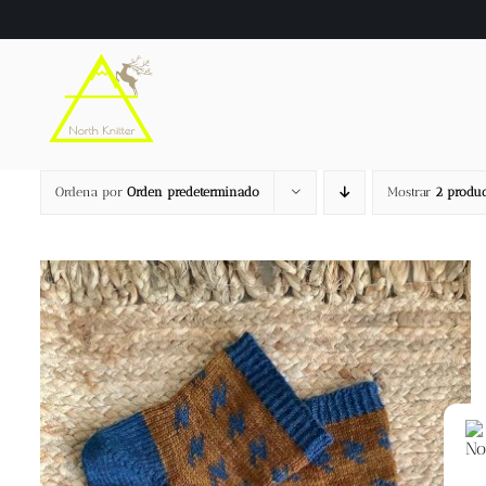
Saltar
al
contenido
Ordena por
Orden predeterminado
Mostrar
2 produc