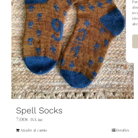
Par
alm
tec
ide
afe
Spell Socks
7,00
€
IVA inc.
Añadir al carrito
Detalles