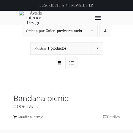
Saltar
SUSCRÍBETE A
MI NEWSLETTER
al
contenido
Toggle
Navigation
Ordena por
Orden predeterminado
Inicio
Mostrar
1 productos
About
Tienda
Clase online
Bandana picnic
7,00
€
IVA inc.
Videos
Añadir al carrito
Detalles
Blog