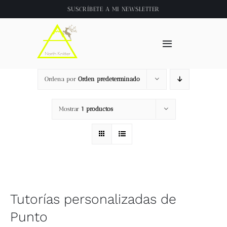
Saltar
SUSCRÍBETE A
MI NEWSLETTER
al
contenido
Toggle
Navigation
Inicio
Ordena por
Orden predeterminado
About
Mostrar
1 productos
Tienda
Clase online
Tutorías personalizadas de
Videos
Punto