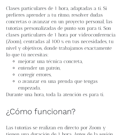
Blog
Clases particulares de 1 hora, adaptadas a ti. Si
prefieres aprender a tu ritmo, resolver dudas
Contacto
concretas o avanzar en un proyecto personal, las
tutorías personalizadas de punto son para ti. Son
clases particulares de 1 hora por videoconferencia
Newsletter
(Zoom), centradas al 100 % en tus necesidades, tu
nivel y objetivos, donde trabajamos exactamente
lo que tú necesitas:
Carrito
mejorar una técnica concreta,
entender un patrón,
corregir errores,
Mi cuenta
o avanzar en una prenda que tengas
empezada.
Durante una hora, toda la atención es para ti.
¿Cómo funcionan?
Las tutorías se realizan en directo por Zoom y
tienen una duración de 1 hora. Antes de la sesión