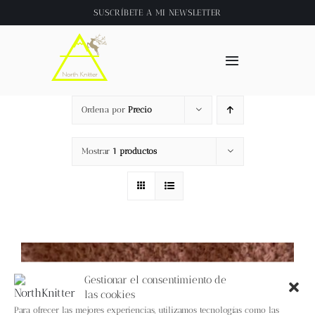
Saltar
SUSCRÍBETE A
MI NEWSLETTER
al
contenido
Toggle
Navigation
Inicio
Ordena por
Precio
About
Mostrar
1 productos
Tienda
Clase online
Videos
Gestionar el consentimiento de
las cookies
Para ofrecer las mejores experiencias, utilizamos tecnologías como las