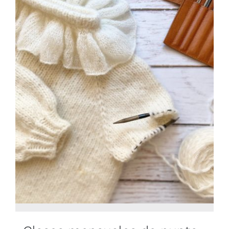
Blog
Contacto
Newsletter
Carrito
Mi cuenta