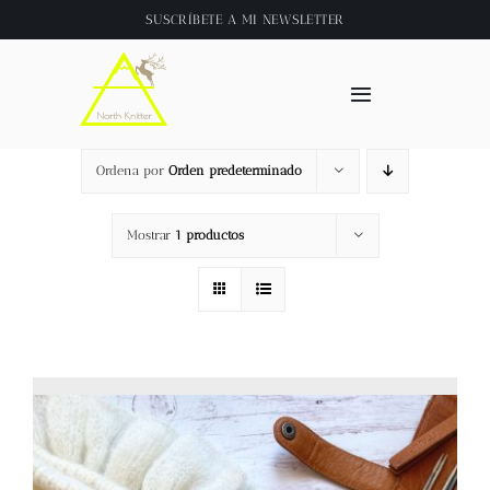
Saltar
SUSCRÍBETE A
MI NEWSLETTER
al
contenido
Toggle
Navigation
Inicio
Ordena por
Orden predeterminado
About
Mostrar
1 productos
Tienda
Clase online
Videos