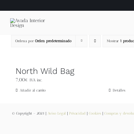
Saltar
al
contenido
Ordena por
Orden predeterminado
Mostrar
1 produc
North Wild Bag
7,00
€
IVA inc.
Añadir al carrito
Detalles
© Copyright – 2023 |
Aviso Legal
|
Privacidad
|
Cookies
|
Compras y devolu