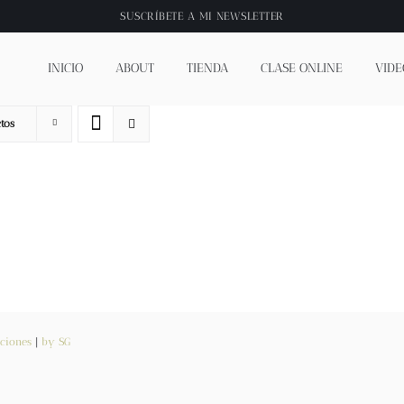
SUSCRÍBETE A
MI NEWSLETTER
INICIO
ABOUT
TIENDA
CLASE ONLINE
VIDE
tos
ciones
|
by SG