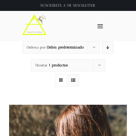
Saltar
SUSCRÍBETE A
MI NEWSLETTER
al
contenido
Toggle
Navigation
Inicio
Ordena por
Orden predeterminado
About
Mostrar
1 productos
Tienda
Clase online
Videos