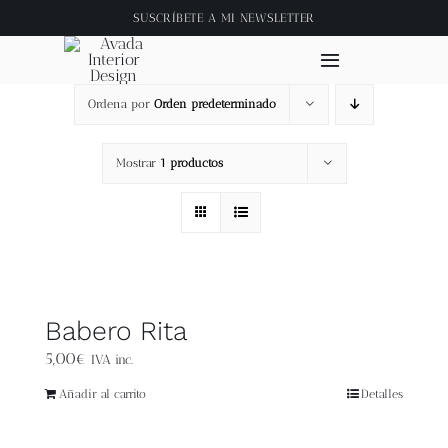
Saltar
SUSCRÍBETE A
MI NEWSLETTER
al
contenido
Toggle
Navigation
Ordena por
Orden predeterminado
Inicio
Mostrar
1 productos
About
Tienda
Clase online
Babero Rita
5,00
€
IVA inc.
Videos
Añadir al carrito
Detalles
Blog