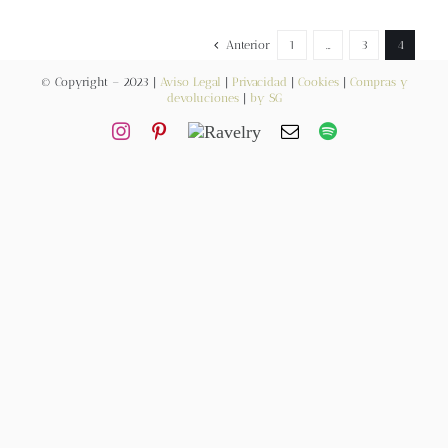
Contacto
Anterior
1
…
3
4
© Copyright – 2023 |
Aviso Legal
|
Privacidad
|
Cookies
|
Compras y
devoluciones
|
by SG
Newsletter
Carrito
Mi cuenta