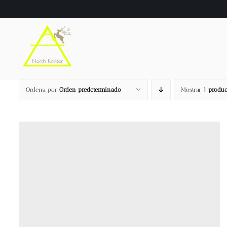
Saltar
al
contenido
Ordena por
Orden predeterminado
Mostrar
1 produc