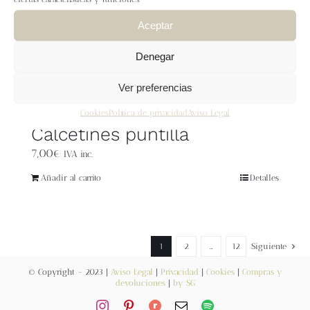
Blog
Aceptar
Contacto
Denegar
Ver preferencias
Newsletter
Cookies
Política de privacidad
Aviso Legal
Calcetines puntilla
Carrito
7,00
€
IVA inc.
Mi cuenta
Añadir al carrito
Detalles
1
2
…
12
Siguiente
© Copyright – 2023 |
Aviso Legal
|
Privacidad
|
Cookies
|
Compras y
devoluciones
|
by SG