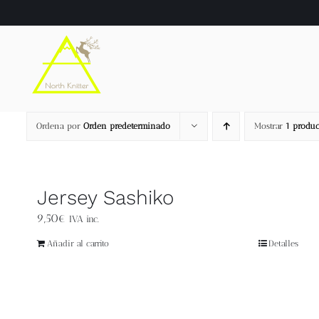
Saltar
al
contenido
Ordena por
Orden predeterminado
Mostrar
1 produc
Jersey Sashiko
9,50
€
IVA inc.
Añadir al carrito
Detalles