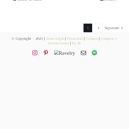
Blog
Contacto
1
2
Siguiente
Newsletter
© Copyright – 2023 |
Aviso Legal
|
Privacidad
|
Cookies
|
Compras y
devoluciones
|
by SG
Carrito
Mi cuenta