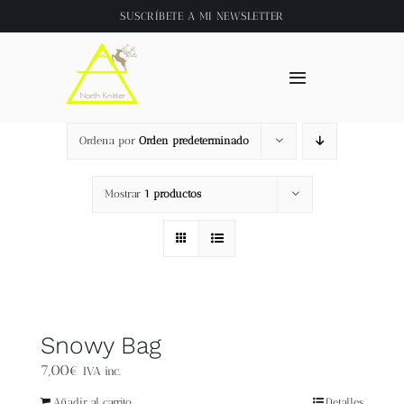
Saltar
SUSCRÍBETE A
MI NEWSLETTER
al
contenido
Toggle
Navigation
Inicio
Ordena por
Orden predeterminado
About
Mostrar
1 productos
Tienda
Clase online
Snowy Bag
Videos
7,00
€
IVA inc.
Añadir al carrito
Detalles