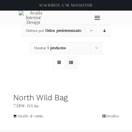
Saltar
SUSCRÍBETE A
MI NEWSLETTER
al
contenido
Toggle
Navigation
Ordena por
Orden predeterminado
Inicio
Mostrar
1 productos
About
Tienda
Clase online
North Wild Bag
7,00
€
IVA inc.
Videos
Añadir al carrito
Detalles
Blog