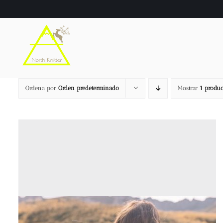
Saltar
al
contenido
Ordena por
Orden predeterminado
Mostrar
1 produc