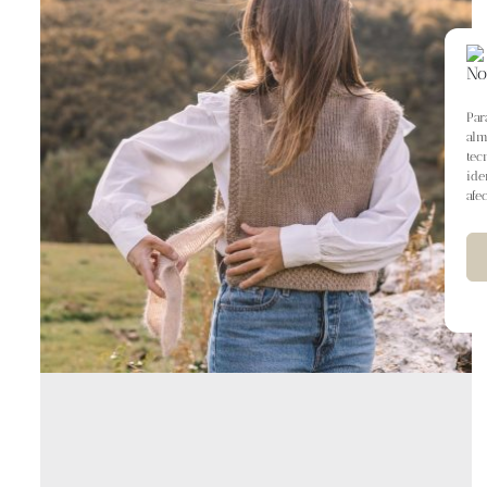
Par
alm
tec
ide
afe