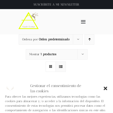
Saltar
SUSCRÍBETE A
MI NEWSLETTER
al
contenido
Toggle
Navigation
Inicio
Ordena por
Orden predeterminado
About
Mostrar
1 productos
Tienda
Clase online
Gestionar el consentimiento de
las cookies
Para ofrecer las mejores experiencias, utilizamos tecnologías como las
Videos
cookies para almacenar y/o acceder a la información del dispositivo. El
consentimiento de estas tecnologías nos permitirá procesar datos como el
comportamiento de navegación o las identificaciones únicas en este sitio.