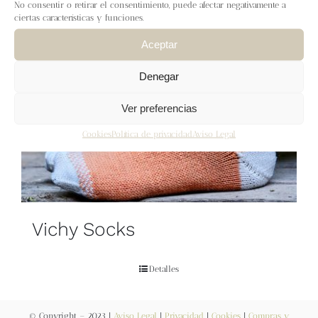
Blog
No consentir o retirar el consentimiento, puede afectar negativamente a
ciertas características y funciones.
Aceptar
Contacto
Denegar
Newsletter
Ver preferencias
Carrito
Cookies
Política de privacidad
Aviso Legal
Mi cuenta
Vichy Socks
Detalles
© Copyright – 2023 |
Aviso Legal
|
Privacidad
|
Cookies
|
Compras y