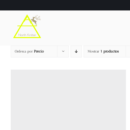
Saltar
al
contenido
Ordena por
Precio
Mostrar
1 productos