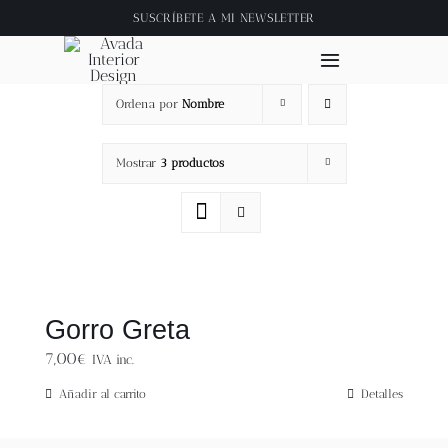
Saltar
SUSCRÍBETE A
MI NEWSLETTER
al
contenido
Toggle
Navigation
Ordena por
Nombre
Inicio
Mostrar
3 productos
About
Tienda
Clase online
Gorro Greta
7,00
€
IVA inc.
Videos
Añadir al carrito
Detalles
Blog