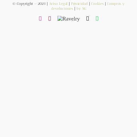
© Copyright – 2023 |
Aviso Legal
|
Privacidad
|
Cookies
|
Compras y
devoluciones
|
by SG
Contacto
Newsletter
Carrito
Mi cuenta