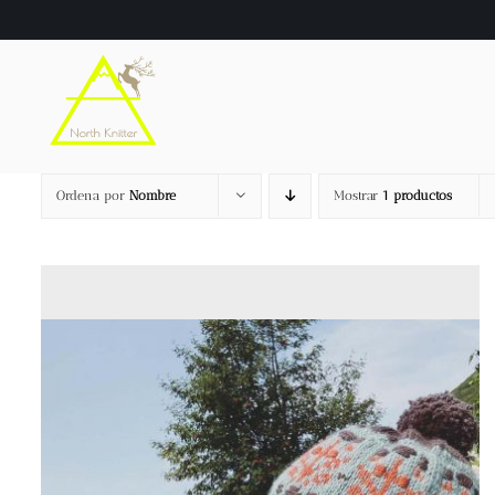
Saltar
al
contenido
Ordena por
Nombre
Mostrar
1 productos