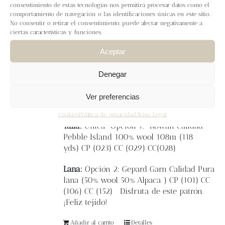
Blog
consentimiento de estas tecnologías nos permitirá procesar datos como el
El
gorro Greta
está tejido en circular y se
comportamiento de navegación o las identificaciones únicas en este sitio.
trabaja de abajo a arriba.
No consentir o retirar el consentimiento, puede afectar negativamente a
ciertas características y funciones.
Contacto
El motivo central es una flor trabajada a
colorwork y puntos envueltos, un dibujo
Aceptar
muy entretenido con técnicas diferentes.
Newsletter
Denegar
Es un gorro ajustado a la cabeza y súper
calentito.
Carrito
Ver preferencias
Cookies
Política de privacidad
Aviso Legal
Mi cuenta
Talla:
Única
Opción 1: Rowan
Calidad
Pebble Island 100% wool 108m (118
yds)
CP (023)
CC (029)
CC(028)
Lana:
Opción 2: Gepard Garn Calidad Pura
lana (
50% wool 50% Alpaca )
CP (101)
CC
(106)
CC (152)
Disfruta de este patrón.
¡Feliz tejido!
Añadir al carrito
Detalles