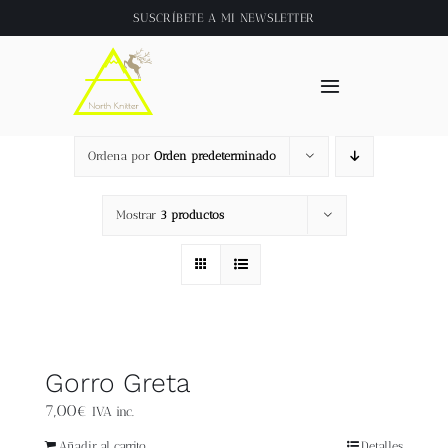
Saltar
SUSCRÍBETE A
MI NEWSLETTER
al
contenido
Toggle
Navigation
Inicio
Ordena por
Orden predeterminado
About
Mostrar
3 productos
Tienda
Clase online
Gorro Greta
Videos
7,00
€
IVA inc.
Añadir al carrito
Detalles