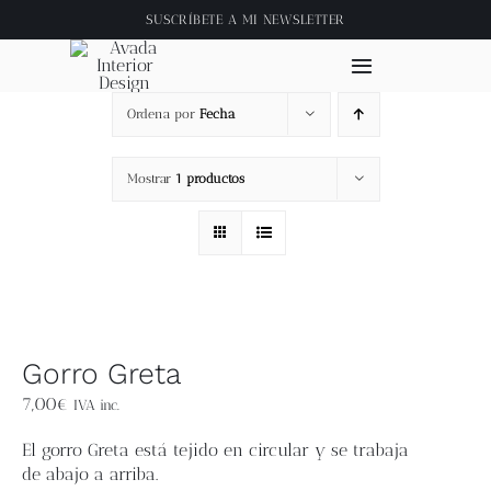
Saltar
SUSCRÍBETE A
MI NEWSLETTER
al
contenido
Toggle
Navigation
Ordena por
Fecha
Inicio
Mostrar
1 productos
About
Tienda
Clase online
Gorro Greta
Videos
7,00
€
IVA inc.
El
gorro Greta
está tejido en circular y se trabaja
Blog
de abajo a arriba.