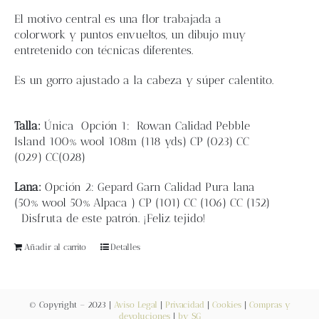
El motivo central es una flor trabajada a
Contacto
colorwork y puntos envueltos, un dibujo muy
entretenido con técnicas diferentes.
Newsletter
Es un gorro ajustado a la cabeza y súper calentito.
Carrito
Talla:
Única
Opción 1: Rowan
Calidad Pebble
Island 100% wool 108m (118 yds)
CP (023)
CC
(029)
CC(028)
Mi cuenta
Lana:
Opción 2: Gepard Garn Calidad Pura lana
(
50% wool 50% Alpaca )
CP (101)
CC (106)
CC (152)
Disfruta de este patrón. ¡Feliz tejido!
Añadir al carrito
Detalles
© Copyright – 2023 |
Aviso Legal
|
Privacidad
|
Cookies
|
Compras y
devoluciones
|
by SG