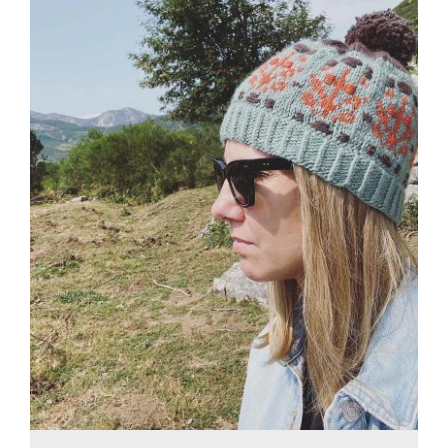
Blog
Contacto
Newsletter
Carrito
Mi cuenta