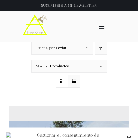
Saltar
SUSCRÍBETE A
MI NEWSLETTER
al
contenido
Toggle
Navigation
Inicio
Ordena por
Fecha
About
Mostrar
1 productos
Tienda
Clase online
Videos
Gestionar el consentimiento de