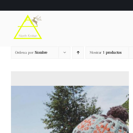
Saltar
al
contenido
Ordena por
Nombre
Mostrar
1 productos