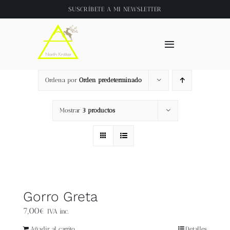
Saltar
SUSCRÍBETE A
MI NEWSLETTER
al
contenido
Toggle
Navigation
Inicio
Ordena por
Orden predeterminado
About
Mostrar
3 productos
Tienda
Clase online
Gorro Greta
Videos
7,00
€
IVA inc.
Añadir al carrito
Detalles