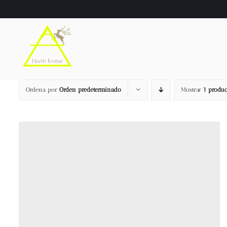
Saltar
al
contenido
Ordena por
Orden predeterminado
Mostrar
1 produc