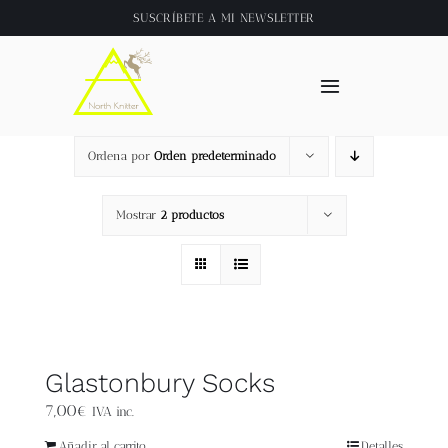
Saltar
SUSCRÍBETE A
MI NEWSLETTER
al
contenido
Toggle
Navigation
Inicio
Ordena por
Orden predeterminado
About
Mostrar
2 productos
Tienda
Clase online
Glastonbury Socks
Videos
7,00
€
IVA inc.
Añadir al carrito
Detalles