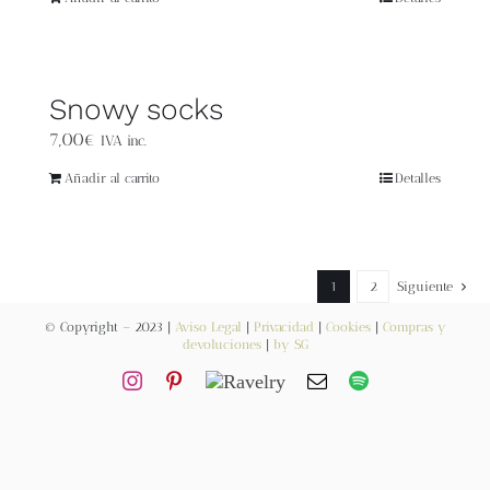
Blog
Contacto
Snowy socks
7,00
€
Newsletter
IVA inc.
Añadir al carrito
Detalles
Carrito
Mi cuenta
1
2
Siguiente
© Copyright – 2023 |
Aviso Legal
|
Privacidad
|
Cookies
|
Compras y
devoluciones
|
by SG