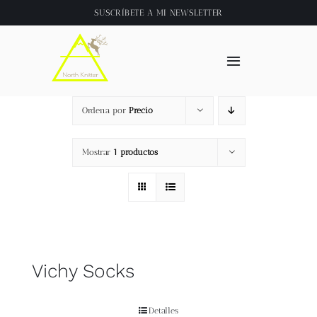
Saltar
SUSCRÍBETE A
MI NEWSLETTER
al
contenido
Toggle
Navigation
Inicio
Ordena por
Precio
About
Mostrar
1 productos
Tienda
Clase online
Vichy Socks
Videos
Detalles