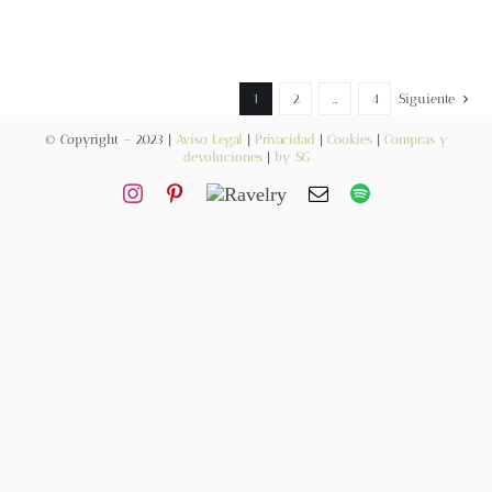
Blog
Contacto
1
2
…
4
Siguiente
Newsletter
© Copyright – 2023 |
Aviso Legal
|
Privacidad
|
Cookies
|
Compras y
devoluciones
|
by SG
Carrito
Mi cuenta