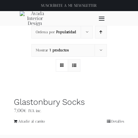
Saltar
SUSCRÍBETE A
MI NEWSLETTER
al
contenido
Toggle
Navigation
Ordena por
Popularidad
Inicio
Mostrar
1 productos
About
Tienda
Clase online
Glastonbury Socks
7,00
€
IVA inc.
Videos
Añadir al carrito
Detalles
Blog