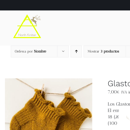
Saltar
al
contenido
Ordena por
Nombre
Mostrar
3 productos
Glast
7,00
€
IVA i
Los
Glasto
El empeine 
18 (20, 22)
(100 g / 3