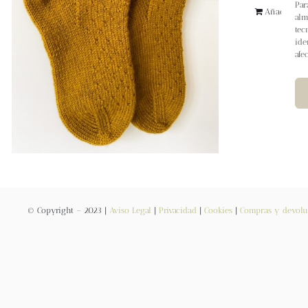
Par
Añadir al ca
alm
tec
ide
afe
© Copyright – 2023 |
Aviso Legal
|
Privacidad
|
Cookies
|
Compras y devolu