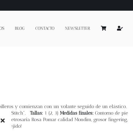
OS
BLOG
CONTACTO
NEWSLETTER
obilleros y comienzan con un volante seguido de un elástico.
hener Stitch
".
Tallas:
1 (2, 3)
Medidas finales:
Contorno de pie
ana:
Retrosaria Rosa Pomar calidad Mondim, grosor fingering,
liz tejido!