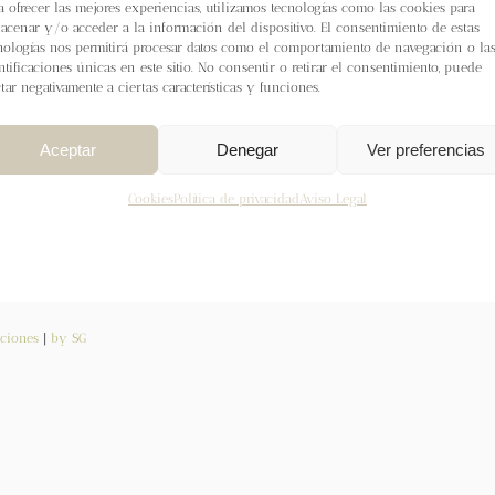
a ofrecer las mejores experiencias, utilizamos tecnologías como las cookies para
rrito
Detalles
acenar y/o acceder a la información del dispositivo. El consentimiento de estas
nologías nos permitirá procesar datos como el comportamiento de navegación o la
ntificaciones únicas en este sitio. No consentir o retirar el consentimiento, puede
ctar negativamente a ciertas características y funciones.
Aceptar
Denegar
Ver preferencias
Cookies
Política de privacidad
Aviso Legal
ciones
|
by SG