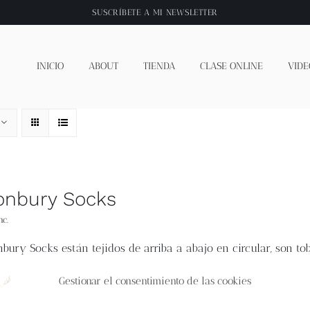
SUSCRÍBETE A
MI NEWSLETTER
INICIO
ABOUT
TIENDA
CLASE ONLINE
VIDE
onbury Socks
nc.
nbury Socks
están tejidos de arriba a abajo en circular, son t
está tejido con efecto plumeti y el cierre utilizado es el "
Kitc
 cm / 7 (7.75, 8.75)“
Holgura recomendada:
negativa 1-2 cm.
L
Gestionar el consentimiento de las cookies
85 m; 3.53 oz / 421 yd; 100% lana)
Disfruta de este patrón. ¡Fe