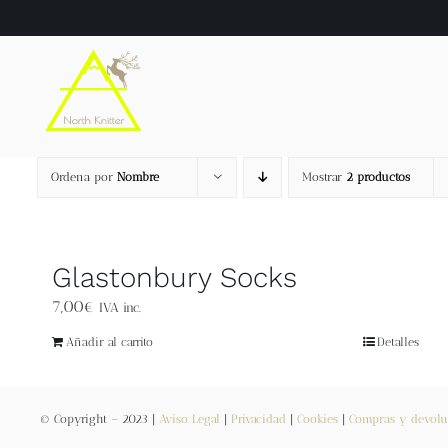
Saltar
al
contenido
Ordena por
Nombre
Mostrar
2 productos
Glastonbury Socks
7,00
€
IVA inc.
Añadir al carrito
Detalles
© Copyright – 2023 |
Aviso Legal
|
Privacidad
|
Cookies
|
Compras y devolu