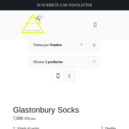
Saltar
SUSCRÍBETE A
MI NEWSLETTER
al
contenido
Toggle
Navigation
Inicio
Ordena por
Nombre
About
Mostrar
1 productos
Tienda
Clase online
Glastonbury Socks
Videos
7,00
€
IVA inc.
Añadir al carrito
Detalles