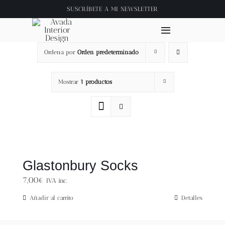
Saltar
SUSCRÍBETE A
MI NEWSLETTER
al
contenido
Toggle
Navigation
Ordena por
Orden predeterminado
Inicio
Mostrar
1 productos
About
Tienda
Clase online
Glastonbury Socks
7,00
€
IVA inc.
Videos
Añadir al carrito
Detalles
Blog