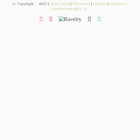
© Copyright – 2023 |
Aviso Legal
|
Privacidad
|
Cookies
|
Compras y
devoluciones
|
by SG
Contacto
Newsletter
Carrito
Mi cuenta