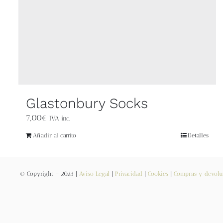
Glastonbury Socks
7,00
€
IVA inc.
Añadir al carrito
Detalles
© Copyright – 2023 |
Aviso Legal
|
Privacidad
|
Cookies
|
Compras y devolu