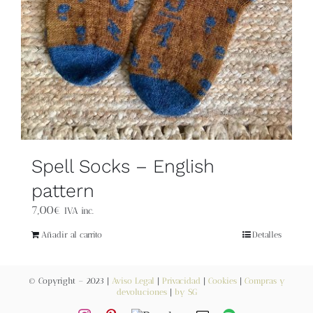
Spell Socks – English
pattern
7,00
€
IVA inc.
Añadir al carrito
Detalles
© Copyright – 2023 |
Aviso Legal
|
Privacidad
|
Cookies
|
Compras y
devoluciones
|
by SG