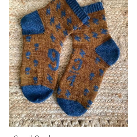
Blog
Contacto
Newsletter
Carrito
Mi cuenta