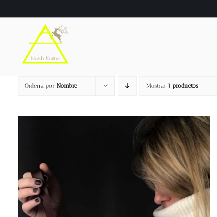
Saltar
al
contenido
Ordena por
Nombre
Mostrar
1 productos