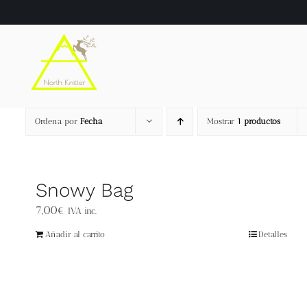
Saltar
al
contenido
Ordena por
Fecha
Mostrar
1 productos
Snowy Bag
7,00
€
IVA inc.
Añadir al carrito
Detalles