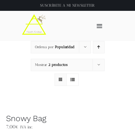
Saltar
SUSCRÍBETE A
MI NEWSLETTER
al
contenido
Toggle
Navigation
Inicio
Ordena por
Popularidad
About
Mostrar
2 productos
Tienda
Clase online
Snowy Bag
Videos
7,00
€
IVA inc.