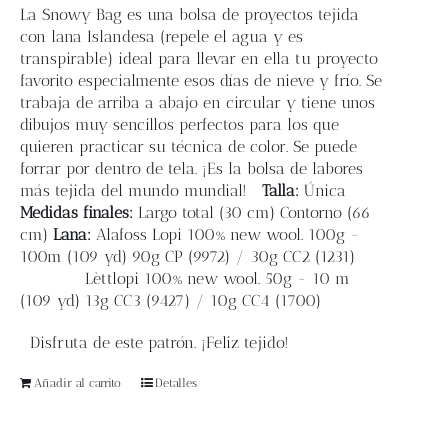
Blog
La
Snowy Bag
es una bolsa de proyectos tejida
con lana Islandesa (repele el agua y es
transpirable) ideal para llevar en ella tu proyecto
Contacto
favorito especialmente esos días de nieve y frío. Se
trabaja de arriba a abajo en circular y tiene unos
dibujos muy sencillos perfectos para los que
Newsletter
quieren practicar su técnica de color.
Se puede
forrar por dentro de tela.
¡Es la bolsa de labores
Carrito
más tejida del mundo mundial!
Talla:
Única
Medidas finales:
L
argo total (30 cm) Contorno
(66
cm)
Lana:
Alafoss Lopi 100% new wool. 100g -
Mi cuenta
100m
(109 yd)
90g CP (9972) / 30g CC2 (1231)
Lèttlopi 100% new wool. 50g - 10 m
(109 yd)
13g CC3 (9427) / 10g CC4 (1700)
Disfruta de este patrón. ¡Feliz tejido!
Añadir al carrito
Detalles