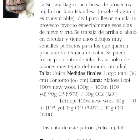
Blog
La
Snowy Bag
es una bolsa de proyectos
tejida con lana Islandesa (repele el agua y
es transpirable) ideal para llevar en ella tu
Contacto
proyecto favorito especialmente esos días
de nieve y frío. Se trabaja de arriba a abajo
en circular y tiene unos dibujos muy
Newsletter
sencillos perfectos para los que quieren
practicar su técnica de color.
Se puede
Carrito
forrar por dentro de tela.
¡Es la bolsa de
labores más tejida del mundo mundial!
Talla:
Única
Medidas finales:
L
argo total (30
Mi cuenta
cm) Contorno
(66 cm)
Lana:
Alafoss Lopi
100% new wool. 100g - 100m
(109
yd)
90g CP (9972) / 30g CC2 (1231)
Lèttlopi 100% new wool. 50g - 10
m (109 yd)
13g CC3 (9427) / 10g CC4
(1700)
Disfruta de este patrón. ¡Feliz tejido!