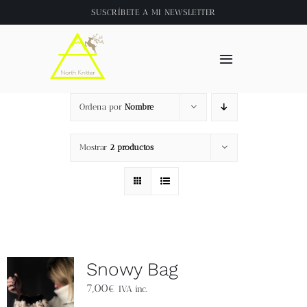
Saltar
SUSCRÍBETE A
MI NEWSLETTER
al
contenido
Toggle
Navigation
Inicio
Ordena por
Nombre
About
Mostrar
2 productos
Tienda
Clase online
Snowy Bag
Videos
7,00
€
IVA inc.