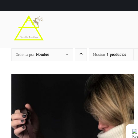
Saltar
al
contenido
Ordena por
Nombre
Mostrar
1 productos