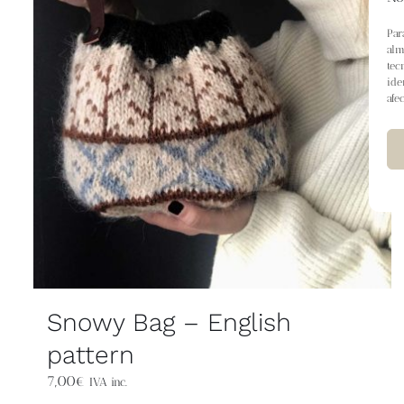
Par
alm
tec
ide
afe
Snowy Bag – English
pattern
7,00
€
IVA inc.