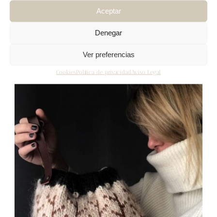
Snowy Bag
Aceptar
7,00
€
IVA inc.
Denegar
Añadir al carrito
Detalles
Ver preferencias
Cookies
Política de privacidad
Aviso Legal