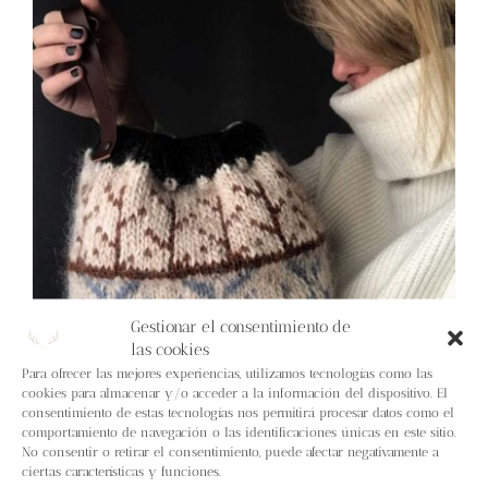
Blog
Contacto
Newsletter
Carrito
Mi cuenta
Gestionar el consentimiento de
las cookies
Para ofrecer las mejores experiencias, utilizamos tecnologías como las
cookies para almacenar y/o acceder a la información del dispositivo. El
consentimiento de estas tecnologías nos permitirá procesar datos como el
comportamiento de navegación o las identificaciones únicas en este sitio.
No consentir o retirar el consentimiento, puede afectar negativamente a
ciertas características y funciones.