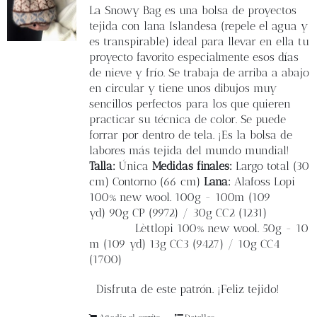
Blog
La
Snowy Bag
es una bolsa de proyectos
tejida con lana Islandesa (repele el agua y
es transpirable) ideal para llevar en ella tu
Contacto
proyecto favorito especialmente esos días
de nieve y frío. Se trabaja de arriba a abajo
en circular y tiene unos dibujos muy
Newsletter
sencillos perfectos para los que quieren
practicar su técnica de color.
Se puede
Carrito
forrar por dentro de tela.
¡Es la bolsa de
labores más tejida del mundo mundial!
Talla:
Única
Medidas finales:
L
argo total (30
Mi cuenta
cm) Contorno
(66 cm)
Lana:
Alafoss Lopi
100% new wool. 100g - 100m
(109
yd)
90g CP (9972) / 30g CC2 (1231)
Lèttlopi 100% new wool. 50g - 10
m (109 yd)
13g CC3 (9427) / 10g CC4
(1700)
Disfruta de este patrón. ¡Feliz tejido!