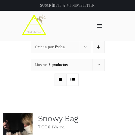
Saltar
SUSCRÍBETE A
MI NEWSLETTER
al
contenido
Toggle
Navigation
Inicio
Ordena por
Fecha
About
Mostrar
3 productos
Tienda
Clase online
Snowy Bag
Videos
7,00
€
IVA inc.