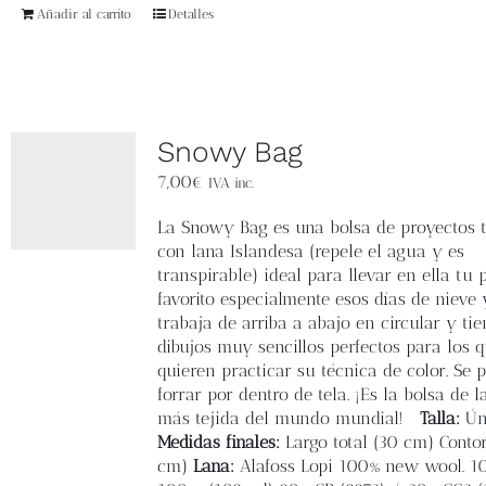
Añadir al carrito
Detalles
Snowy Bag
7,00
€
IVA inc.
La
Snowy Bag
es una bolsa de proyectos t
con lana Islandesa (repele el agua y es
transpirable) ideal para llevar en ella tu 
favorito especialmente esos días de nieve y
trabaja de arriba a abajo en circular y ti
dibujos muy sencillos perfectos para los 
quieren practicar su técnica de color.
Se 
forrar por dentro de tela.
¡Es la bolsa de l
más tejida del mundo mundial!
Talla:
Ún
Medidas finales:
L
argo total (30 cm) Conto
cm)
Lana:
Alafoss Lopi 100% new wool. 1