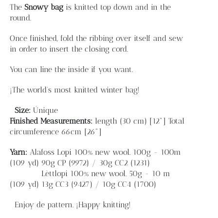
Blog
The
Snowy bag
is knitted top down and in the
round.
Contacto
Once finished, fold the ribbing over itself and sew
in order to insert the closing cord.
Newsletter
You can line the inside if you want.
¡The world's most knitted winter bag!
Carrito
Size:
Únique
Finished
Measurements:
length
(30 cm) [12"]
Total
Mi cuenta
circumference 66cm [26"]
Yarn:
Alafoss Lopi 100% new wool. 100g - 100m
(109 yd)
90g CP (9972) / 30g CC2 (1231)
Lèttlopi 100% new wool. 50g - 10 m
(109 yd)
13g CC3 (9427) / 10g CC4 (1700)
Enjoy de pattern. ¡Happy knitting!