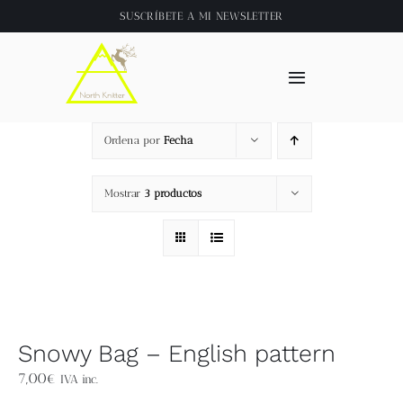
Saltar
SUSCRÍBETE A
MI NEWSLETTER
al
contenido
Toggle
Navigation
Inicio
Ordena por
Fecha
About
Mostrar
3 productos
Tienda
Clase online
Snowy Bag – English pattern
Videos
7,00
€
IVA inc.