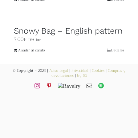
Blog
Contacto
Snowy Bag – English pattern
7,00
€
Newsletter
IVA inc.
Añadir al carrito
Detalles
Carrito
© Copyright – 2023 |
Aviso Legal
|
Privacidad
|
Cookies
|
Compras y
devoluciones
|
by SG
Mi cuenta