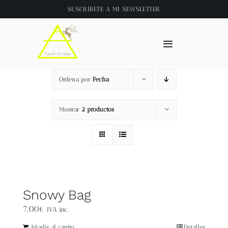
Saltar
SUSCRÍBETE A
MI NEWSLETTER
al
contenido
Toggle
Navigation
Inicio
Ordena por
Fecha
About
Mostrar
2 productos
Tienda
Clase online
Snowy Bag
Videos
7,00
€
IVA inc.
Añadir al carrito
Detalles