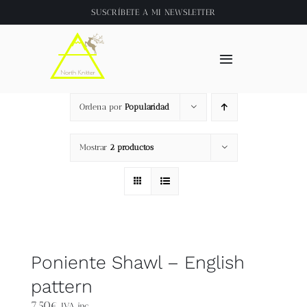
Saltar
SUSCRÍBETE A
MI NEWSLETTER
al
contenido
Toggle
Navigation
Inicio
Ordena por
Popularidad
About
Mostrar
2 productos
Tienda
Clase online
Poniente Shawl – English
Videos
pattern
7,50
€
IVA inc.